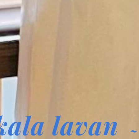
kala lavan
~